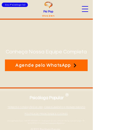
Sou Psicólogo (a)
Psi Pop
Viva Zen
Conheça Nossa Equipe Completa
Agende pelo WhatsApp
®
Psicóloga Popular
TERMOS E CONDIÇÕES DE USO, CANCELAMENTO E RESSARCIMENTO
POLÍTICA DE PRIVACIDADE E COOKIES
Psicóloga Popular Eireli - CNPJ
347190100001-01
- Endereço Av. São João, 2375, sala 706, São José dos Campos - SP
Tel: (12) 99133-0710
|
Email: psicologapopular@gmail.com
© 2021 Psicólogo Popular