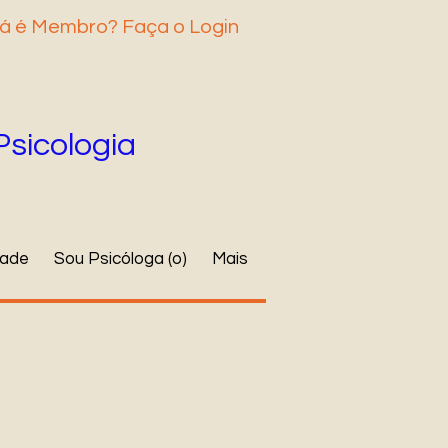
á é Membro? Faça o Login
Psicologia
dade
Sou Psicóloga (o)
Mais