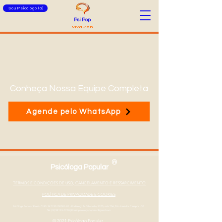
Sou Psicólogo (a)
Psi Pop
Viva Zen
Conheça Nossa Equipe Completa
Agende pelo WhatsApp
®
Psicóloga Popular
TERMOS E CONDIÇÕES DE USO, CANCELAMENTO E RESSARCIMENTO
POLÍTICA DE PRIVACIDADE E COOKIES
Psicóloga Popular Eireli - CNPJ
347190100001-01
- Endereço Av. São João, 2375, sala 706, São José dos Campos - SP
Tel: (12) 99133-0710
|
Email: psicologapopular@gmail.com
© 2021 Psicólogo Popular