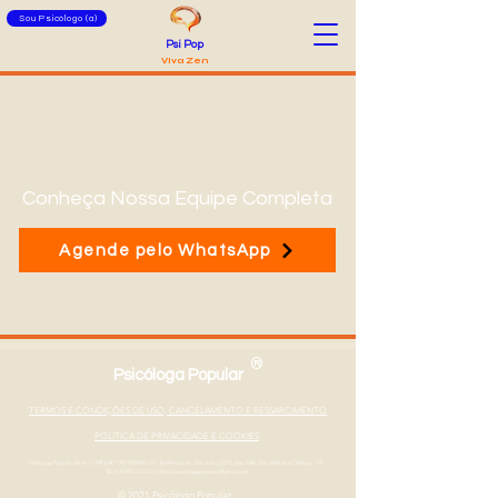
Sou Psicólogo (a)
Psi Pop
Viva Zen
Conheça Nossa Equipe Completa
Agende pelo WhatsApp
®
Psicóloga Popular
TERMOS E CONDIÇÕES DE USO, CANCELAMENTO E RESSARCIMENTO
POLÍTICA DE PRIVACIDADE E COOKIES
Psicóloga Popular Eireli - CNPJ
347190100001-01
- Endereço Av. São João, 2375, sala 706, São José dos Campos - SP
Tel: (12) 99133-0710
|
Email: psicologapopular@gmail.com
© 2021 Psicólogo Popular