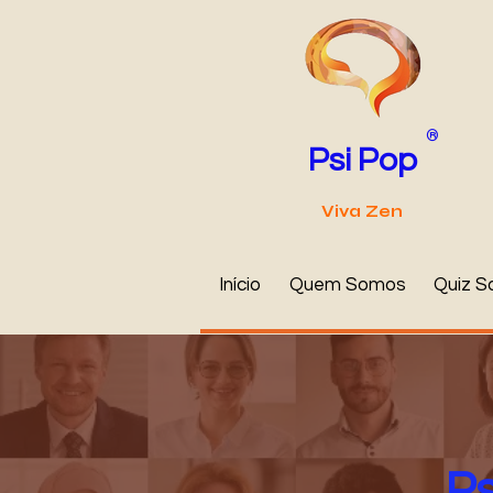
®
Psi Pop
Viva Zen
Início
Quem Somos
Quiz S
Ps