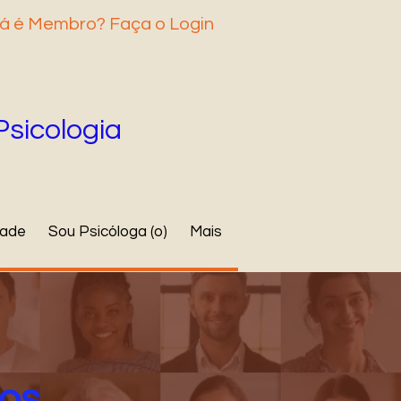
á é Membro? Faça o Login
Psicologia
dade
Sou Psicóloga (o)
Mais
tos