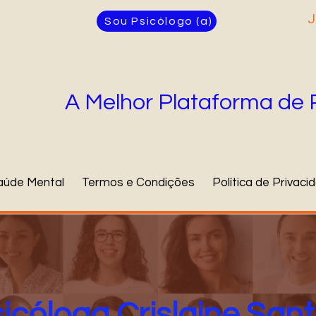
J
Sou Psicólogo (a)
A Melhor Plataforma de 
aúde Mental
Termos e Condições
Política de Privaci
icóloga Crislaine San