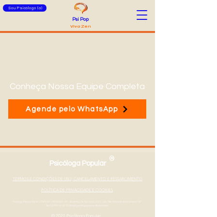
Sou Psicólogo (a)
Psi Pop
Viva Zen
Conheça Nossa Equipe Completa
Agende pelo WhatsApp
®
Psicóloga Popular
TERMOS E CONDIÇÕES DE USO, CANCELAMENTO E RESSARCIMENTO
POLÍTICA DE PRIVACIDADE E COOKIES
Psicóloga Popular Eireli - CNPJ
347190100001-01
- Endereço Av. São João, 2375, sala 706, São José dos Campos - SP
Tel: (12) 99133-0710
|
Email: psicologapopular@gmail.com
© 2021 Psicólogo Popular