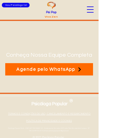
Sou Psicólogo (a)
Psi Pop
Viva Zen
Conheça Nossa Equipe Completa
Agende pelo WhatsApp
®
Psicóloga Popular
TERMOS E CONDIÇÕES DE USO, CANCELAMENTO E RESSARCIMENTO
POLÍTICA DE PRIVACIDADE E COOKIES
Psicóloga Popular Eireli - CNPJ
347190100001-01
- Endereço Av. São João, 2375, sala 706, São José dos Campos - SP
Tel: (12) 99133-0710
|
Email: psicologapopular@gmail.com
© 2021 Psicólogo Popular