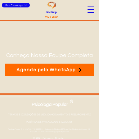
Sou Psicólogo (a)
Psi Pop
Viva Zen
Conheça Nossa Equipe Completa
Agende pelo WhatsApp
®
Psicóloga Popular
TERMOS E CONDIÇÕES DE USO, CANCELAMENTO E RESSARCIMENTO
POLÍTICA DE PRIVACIDADE E COOKIES
Psicóloga Popular Eireli - CNPJ
347190100001-01
- Endereço Av. São João, 2375, sala 706, São José dos Campos - SP
Tel: (12) 99133-0710
|
Email: psicologapopular@gmail.com
© 2021 Psicólogo Popular