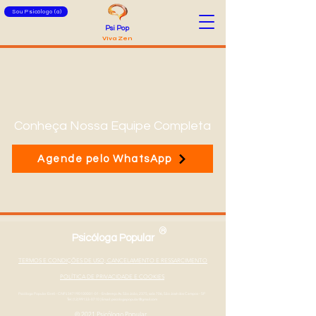
Sou Psicólogo (a)
Psi Pop
Viva Zen
Conheça Nossa Equipe Completa
Agende pelo WhatsApp
®
Psicóloga Popular
TERMOS E CONDIÇÕES DE USO, CANCELAMENTO E RESSARCIMENTO
POLÍTICA DE PRIVACIDADE E COOKIES
Psicóloga Popular Eireli - CNPJ
347190100001-01
- Endereço Av. São João, 2375, sala 706, São José dos Campos - SP
Tel: (12) 99133-0710
|
Email: psicologapopular@gmail.com
© 2021 Psicólogo Popular