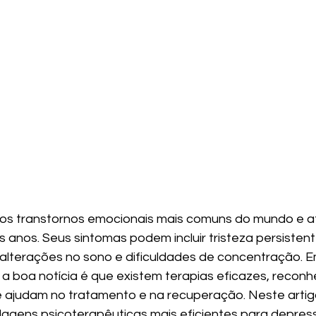
os transtornos emocionais mais comuns do mundo e af
 anos. Seus sintomas podem incluir tristeza persistent
 alterações no sono e dificuldades de concentração. E
 a boa notícia é que existem terapias eficazes, reconh
e ajudam no tratamento e na recuperação. Neste artig
agens psicoterapêuticas mais eficientes para depres