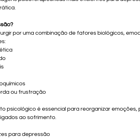
rática.
ssão?
rgir por uma combinação de fatores biológicos, emoci
es:
ética
ado
is
roquímicos
erda ou frustração
nto psicológico é essencial para reorganizar emoções
igados ao sofrimento.
azes para depressão