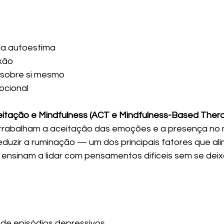
da autoestima
xão
o sobre si mesmo
ocional
eitação e Mindfulness (ACT e Mindfulness-Based Ther
 trabalham a aceitação das emoções e a presença no
eduzir a ruminação — um dos principais fatores que al
nsinam a lidar com pensamentos difíceis sem se deix
 de episódios depressivos