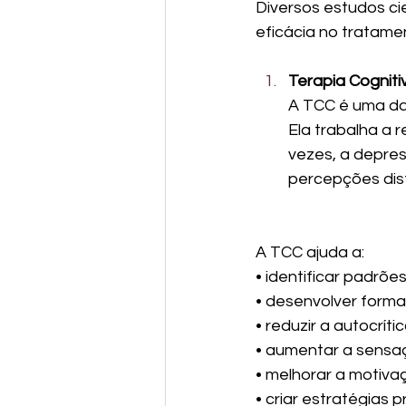
Diversos estudos c
eficácia no tratamen
Terapia Cognit
A TCC é uma da
Ela trabalha a
vezes, a depre
percepções dist
A TCC ajuda a:
• identificar padrõ
• desenvolver formas
• reduzir a autocrít
• aumentar a sensa
• melhorar a motiva
• criar estratégias p