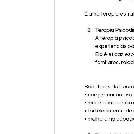
É uma terapia estru
Terapia Psicod
A terapia psico
experiências pa
Ela é eficaz es
familiares, rel
Benefícios da abor
• compreensão prof
• maior consciência
• fortalecimento d
• melhora na capaci