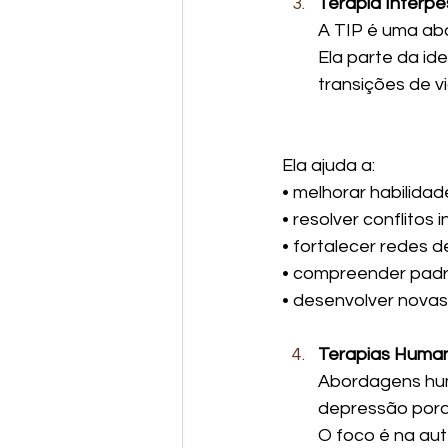
Terapia Interpe
A TIP é uma ab
Ela parte da id
transições de 
Ela ajuda a:
• melhorar habilidad
• resolver conflitos 
• fortalecer redes d
• compreender padr
• desenvolver nova
Terapias Human
Abordagens hum
depressão porq
O foco é na au