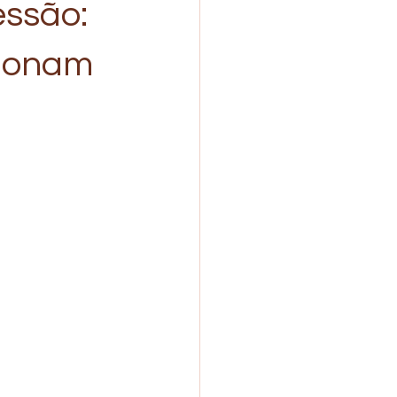
essão:
cionam