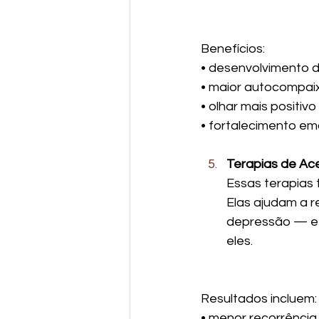
Benefícios:
• desenvolvimento 
• maior autocompai
• olhar mais positiv
• fortalecimento em
Terapias de Ac
Essas terapias
Elas ajudam a r
depressão — e e
eles.
Resultados incluem:
• menor recorrência