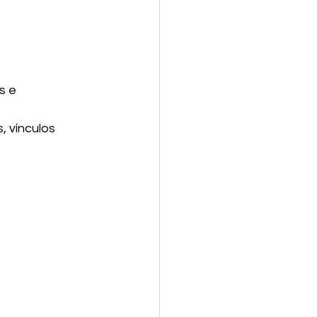
s e 
 vínculos 