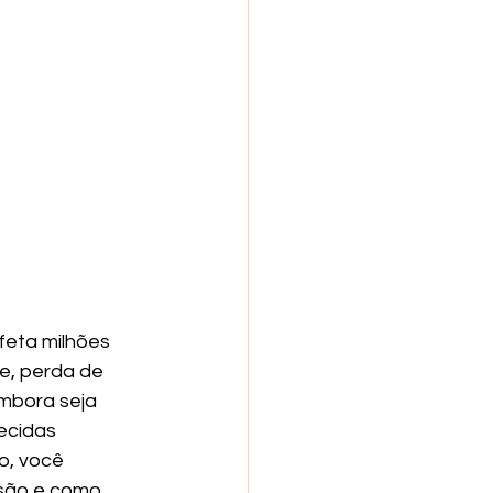
eta milhões 
e, perda de 
mbora seja 
ecidas 
o, você 
são e como 