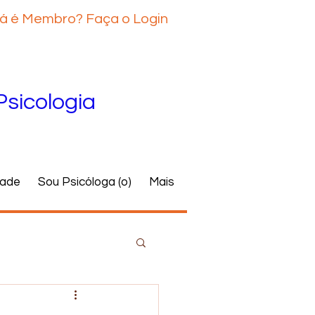
á é Membro? Faça o Login
Psicologia
dade
Sou Psicóloga (o)
Mais