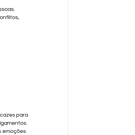
ssoas.
nflitos, 
cazes para 
lgamentos.
s emoções.