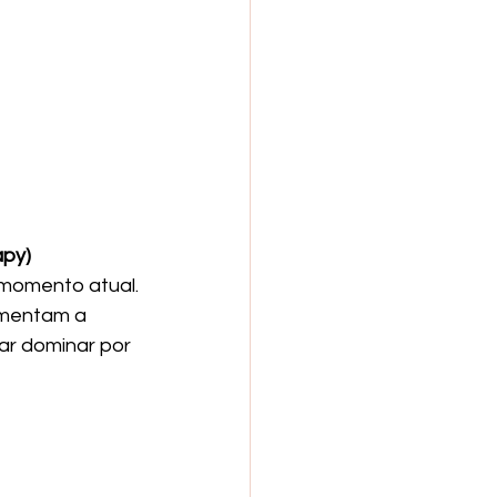
apy)
 momento atual.
imentam a 
ar dominar por 