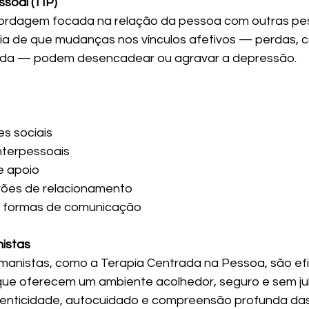
ssoal (TIP)
ordagem focada na relação da pessoa com outras pe
eia de que mudanças nos vínculos afetivos — perdas, co
vida — podem desencadear ou agravar a depressão.
es sociais
interpessoais
e apoio
ões de relacionamento
s formas de comunicação
istas
anistas, como a Terapia Centrada na Pessoa, são efi
ue oferecem um ambiente acolhedor, seguro e sem ju
tenticidade, autocuidado e compreensão profunda da