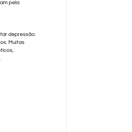
am pela 
tar depressão.
s. Muitas 
icos, 
.