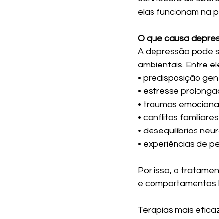
elas funcionam na p
O que causa depre
A depressão pode su
ambientais. Entre el
• predisposição gen
• estresse prolong
• traumas emociona
• conflitos familiares
• desequilíbrios neu
• experiências de p
Por isso, o tratame
e comportamentos l
Terapias mais efic