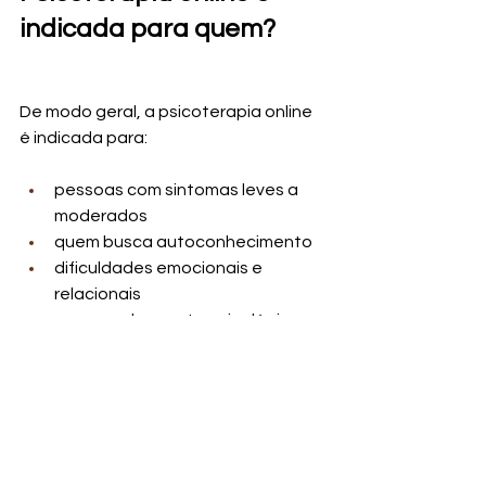
indicada para quem?
De modo geral, a psicoterapia online 
é indicada para:
pessoas com sintomas leves a 
moderados
quem busca autoconhecimento
dificuldades emocionais e 
relacionais
acompanhamento psicológico 
contínuo
pessoas que valorizam 
flexibilidade e acesso
A indicação final deve sempre ser 