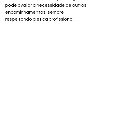
pode avaliar a necessidade de outros 
encaminhamentos, sempre 
respeitando a ética profissional.
Psicólogo online barato 
vale a pena?
Vale a pena quando:
o profissional é registrado no CRP
a plataforma é séria e 
transparente
há clareza sobre valores e 
funcionamento
o paciente se sente acolhido e 