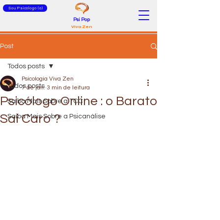
Sou Psicólogo (a)
Psi Pop
Viva Zen
Post
Todos posts
Psicologia Viva Zen
Todos posts
7 de jan.
3 min de leitura
Psicólogo Online : o Barato
Saiba Mais Sobre a TCC
Sai Caro ?
Saiba Mais Sobre a Psicanálise