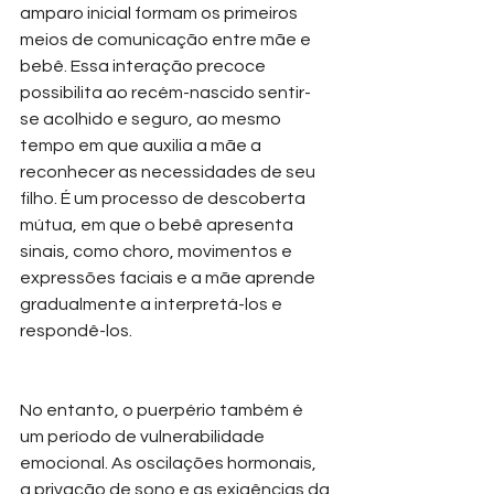
amparo inicial formam os primeiros 
meios de comunicação entre mãe e 
bebê. Essa interação precoce 
possibilita ao recém-nascido sentir-
se acolhido e seguro, ao mesmo 
tempo em que auxilia a mãe a 
reconhecer as necessidades de seu 
filho. É um processo de descoberta 
mútua, em que o bebê apresenta 
sinais, como choro, movimentos e 
expressões faciais e a mãe aprende 
gradualmente a interpretá-los e 
respondê-los.
No entanto, o puerpério também é 
um período de vulnerabilidade 
emocional. As oscilações hormonais, 
a privação de sono e as exigências da 