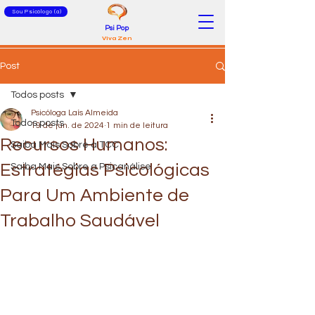
Sou Psicólogo (a)
Psi Pop
Viva Zen
Post
Todos posts
Psicóloga Laís Almeida
Todos posts
19 de jun. de 2024
1 min de leitura
Recursos Humanos:
Saiba Mais Sobre a TCC
Estratégias Psicológicas
Saiba Mais Sobre a Psicanálise
Para Um Ambiente de
Trabalho Saudável