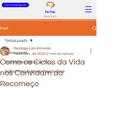
Sou Psicólogo (a)
Psi Pop
Viva Zen
Post
Todos posts
Psicóloga Laís Almeida
Todos posts
19 de dez. de 2025
2 min de leitura
Como os Ciclos da Vida
Saiba Mais Sobre a TCC
nos Convidam ao
Saiba Mais Sobre a Psicanálise
Recomeço