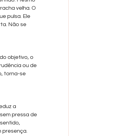
racha velha. O 
e pulsa. Ele 
ta. Não se 
o objetivo, o 
prudência ou de 
, torna-se 
reduz a 
 sem pressa de 
sentido, 
m presença.