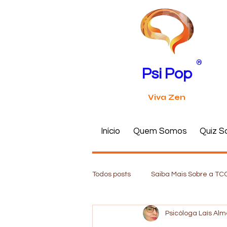
®
Psi Pop
Viva Zen
Início
Quem Somos
Quiz S
Todos posts
Saiba Mais Sobre a TC
Psicóloga Laís Al