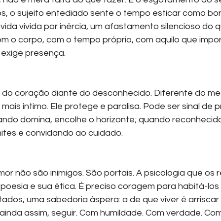
s, o sujeito entediado sente o tempo esticar como bor
ida vivida por inércia, um afastamento silencioso do qu
m o corpo, com o tempo próprio, com aquilo que impor
 exige presença.
ia do coração diante do desconhecido. Diferente do med
 mais íntimo. Ele protege e paralisa. Pode ser sinal de 
ndo domina, encolhe o horizonte; quando reconhecido
mites e convidando ao cuidado.
mor não são inimigos. São portais. A psicologia que os 
poesia e sua ética. É preciso coragem para habitá-los
tados, uma sabedoria áspera: a de que viver é arriscar 
, ainda assim, seguir. Com humildade. Com verdade. Co