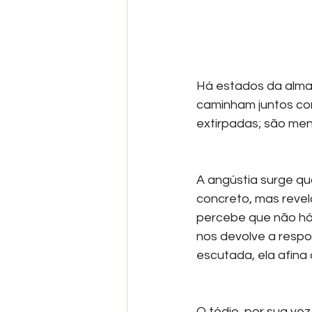
Há estados da alma 
caminham juntos com
extirpadas; são men
A angústia surge qu
concreto, mas revela
percebe que não há 
nos devolve a respon
escutada, ela afina 
O tédio, por sua ve