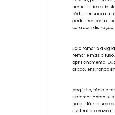
cercado de estímulo
tédio denuncia uma v
pede reencontro: co
cura com distração;
Já o temor é a vigíl
temor é mais difuso,
aprisionamento. Qua
aliado, ensinando li
Angústia, tédio e te
sintomas perde sua 
calar. Há, nesses es
sustentar o vazio e