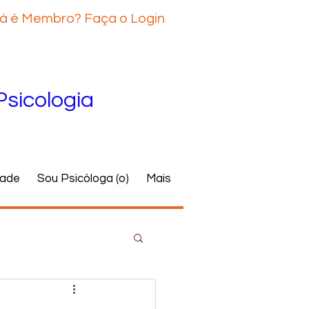
á é Membro? Faça o Login
Psicologia
dade
Sou Psicóloga (o)
Mais