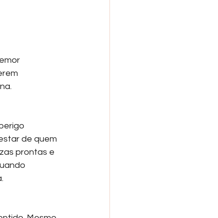
temor 
erem 
na.
perigo 
-estar de quem 
zas prontas e 
Quando 
.
sentido. Mesmo 