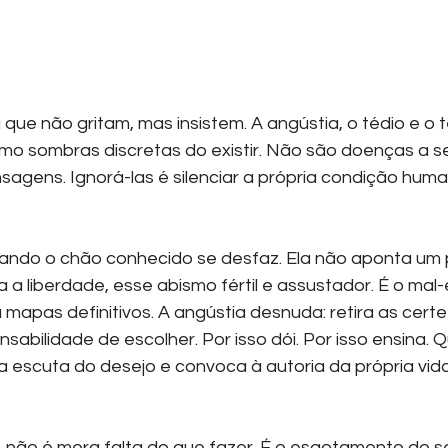
que não gritam, mas insistem. A angústia, o tédio e o 
o sombras discretas do existir. Não são doenças a s
sagens. Ignorá-las é silenciar a própria condição huma
ando o chão conhecido se desfaz. Ela não aponta um 
 a liberdade, esse abismo fértil e assustador. É o mal
mapas definitivos. A angústia desnuda: retira as certe
sabilidade de escolher. Por isso dói. Por isso ensina. 
a escuta do desejo e convoca à autoria da própria vida
z, não é mera falta do que fazer. É o esgotamento do 