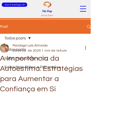
Sou Psicólogo (a)
Psi Pop
Viva Zen
Post
Todos posts
Psicóloga Laís Almeida
Todos posts
23 de jul. de 2024
1 min de leitura
A Importância da
Saiba Mais Sobre a TCC
Autoestima: Estratégias
Saiba Mais Sobre a Psicanálise
para Aumentar a
Confiança em Si